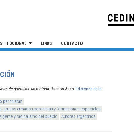
IVERSIDAD NACIONAL DE SAN MARTÍN
NSTITUCIONAL
LINKS
CONTACTO
ACIÓN
erra de guerrillas: un método
. Buenos Aires:
Ediciones de la
o peronistas
ta, grupos armados peronistas y formaciones especiales
sigente y radicalismo del pueblo
Autores argentinos