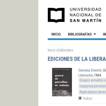
Pasar al contenido principal
UN
INICIO
BIBLIOGRAFÍAS
I
SE ENCUENTRA USTED AQUÍ
Inicio
»
Editoriales
EDICIONES DE LA LIBER
Guevara, Ernesto
.
Gu
Liberación
, 1964.
Grupos armados n
Izquierda peronis
Radicalismo intran
Índice