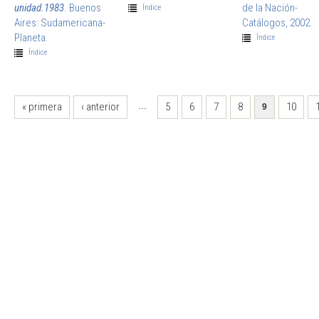
unidad.1983
. Buenos
de la Nación-
Índice
Aires: Sudamericana-
Catálogos, 2002.
Planeta.
Índice
Índice
PÁGINAS
« primera
‹ anterior
5
6
7
8
10
…
9