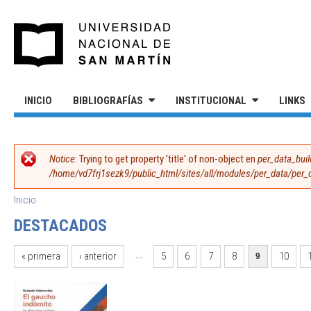
Pasar al contenido principal
UNIVERSIDAD NACIONAL DE S
INICIO
BIBLIOGRAFÍAS
INSTITUCIONAL
LINKS
MENSAJE DE ERROR
Notice
: Trying to get property 'title' of non-object en
per_data_buil
/home/vd7frj1sezk9/public_html/sites/all/modules/per_data/per
SE ENCUENTRA USTED AQUÍ
Inicio
DESTACADOS
PÁGINAS
« primera
‹ anterior
5
6
7
8
10
…
9