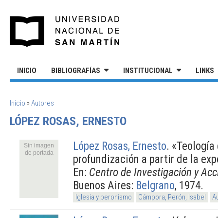
Pasar al contenido principal
UNIVERSIDAD NACIONAL DE S
INICIO
BIBLIOGRAFÍAS
INSTITUCIONAL
LINKS
SE ENCUENTRA USTED AQUÍ
Inicio
»
Autores
LÓPEZ ROSAS, ERNESTO
López Rosas, Ernesto
.
«Teología 
Sin imagen
de portada
profundización a partir de la exp
En:
Centro de Investigación y Acc
Buenos Aires:
Belgrano
, 1974.
Iglesia y peronismo
Cámpora, Perón, Isabel
A