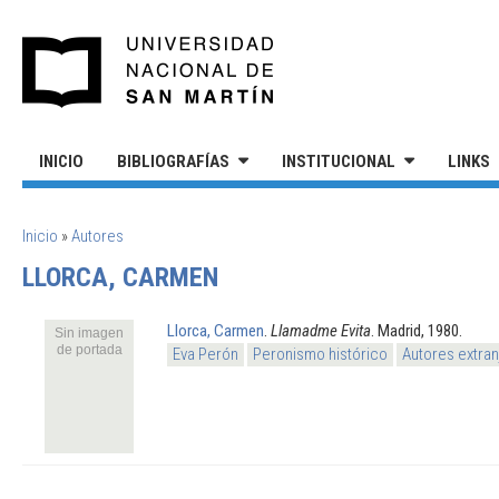
Pasar al contenido principal
UNIVERSIDAD NACIONAL DE S
INICIO
BIBLIOGRAFÍAS
INSTITUCIONAL
LINKS
SE ENCUENTRA USTED AQUÍ
Inicio
»
Autores
LLORCA, CARMEN
Llorca, Carmen
.
Llamadme Evita
. Madrid, 1980.
Sin imagen
de portada
Eva Perón
Peronismo histórico
Autores extran