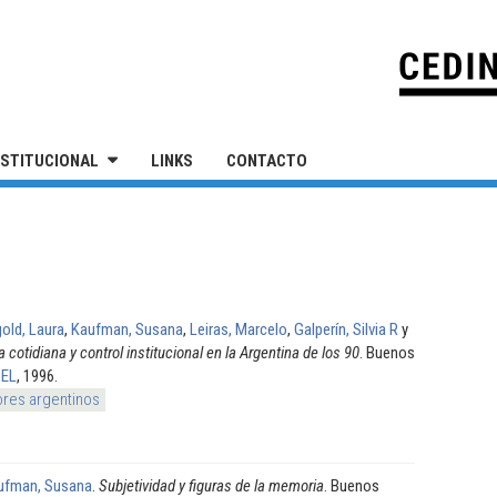
IVERSIDAD NACIONAL DE SAN MARTÍN
NSTITUCIONAL
LINKS
CONTACTO
old, Laura
,
Kaufman, Susana
,
Leiras, Marcelo
,
Galperín, Silvia R
y
a cotidiana y control institucional en la Argentina de los 90
. Buenos
GEL
, 1996.
ores argentinos
ufman, Susana
.
Subjetividad y figuras de la memoria
. Buenos