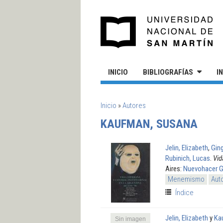
Pasar al contenido principal
UN
INICIO
BIBLIOGRAFÍAS
I
SE ENCUENTRA USTED AQUÍ
Inicio
»
Autores
KAUFMAN, SUSANA
Jelin, Elizabeth
,
Ging
Rubinich, Lucas
.
Vid
Aires:
Nuevohacer 
Menemismo
Aut
Índice
Jelin, Elizabeth
y
Ka
Sin imagen