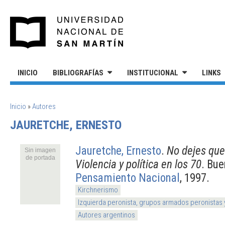
Pasar al contenido principal
UNIVERSIDAD NACIONAL DE S
INICIO
BIBLIOGRAFÍAS
INSTITUCIONAL
LINKS
SE ENCUENTRA USTED AQUÍ
Inicio
»
Autores
JAURETCHE, ERNESTO
Jauretche, Ernesto
.
No dejes que
Sin imagen
de portada
Violencia y política en los 70
. Bue
Pensamiento Nacional
, 1997.
Kirchnerismo
Izquierda peronista, grupos armados peronistas
Autores argentinos