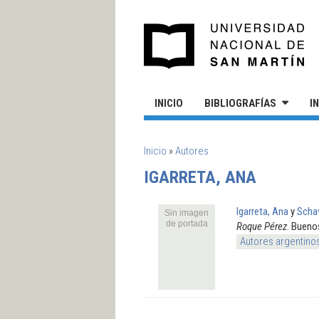
Pasar al contenido principal
UN
INICIO
BIBLIOGRAFÍAS
I
SE ENCUENTRA USTED AQUÍ
Inicio
»
Autores
IGARRETA, ANA
Igarreta, Ana
y
Schav
Sin imagen
de portada
Roque Pérez
. Bueno
Autores argentino