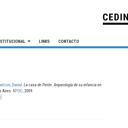
IVERSIDAD NACIONAL DE SAN MARTÍN
NSTITUCIONAL
LINKS
CONTACTO
elzon, Daniel
.
La casa de Perón. Arqueología de su infancia en
s Aires:
APOC
, 2009.
s