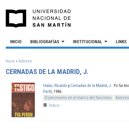
Pasar al contenido principal
UNIVERSIDAD NACIONAL DE S
INICIO
BIBLIOGRAFÍAS
INSTITUCIONAL
LINKS
SE ENCUENTRA USTED AQUÍ
Inicio
»
Autores
CERNADAS DE LA MADRID, J.
Halac, Ricardo
y
Cernadas de la Madrid, J.
.
Yo fui te
Perfil
, 1986.
El peronismo en el marco del fascismo
Autores
Índice