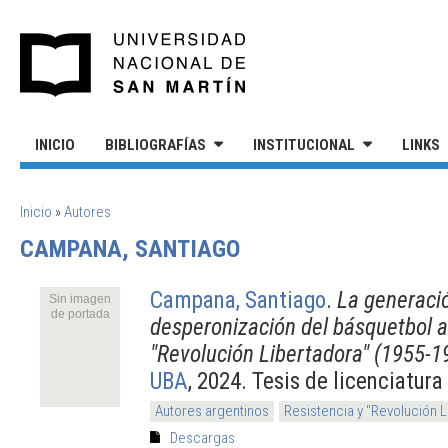
Pasar al contenido principal
UNIVERSIDAD NACIONAL DE S
INICIO
BIBLIOGRAFÍAS
INSTITUCIONAL
LINKS
SE ENCUENTRA USTED AQUÍ
Inicio
»
Autores
CAMPANA, SANTIAGO
Campana, Santiago
.
La generació
Sin imagen
de portada
desperonización del básquetbol a
"Revolución Libertadora" (1955-1
UBA
, 2024. Tesis de licenciatura
Autores argentinos
Resistencia y "Revolución 
Descargas