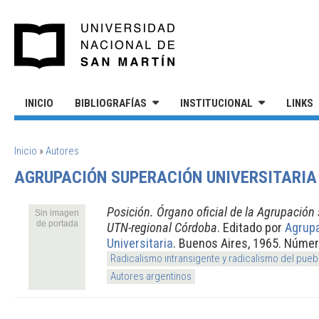
Pasar al contenido principal
UNIVERSIDAD NACIONAL DE S
INICIO
BIBLIOGRAFÍAS
INSTITUCIONAL
LINKS
SE ENCUENTRA USTED AQUÍ
Inicio
»
Autores
AGRUPACIÓN SUPERACIÓN UNIVERSITARIA
Posición. Órgano oficial de la Agrupación 
Sin imagen
de portada
UTN-regional Córdoba
. Editado por
Agrup
Universitaria
. Buenos Aires, 1965. Númer
Radicalismo intransigente y radicalismo del pueb
Autores argentinos