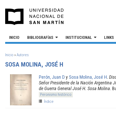
Pasar al contenido principal
UNIVERSIDAD NACIONAL DE S
INICIO
BIBLIOGRAFÍAS
INSTITUCIONAL
LINKS
SE ENCUENTRA USTED AQUÍ
Inicio
»
Autores
SOSA MOLINA, JOSÉ H
Perón, Juan D
y
Sosa Molina, José H
.
Dis
Señor Presidente de la Nación Argentina Ju
de Guerra General José H. Sosa Molina
. B
Peronismo histórico
Índice