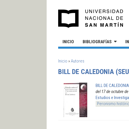
Pasar al contenido principal
UN
INICIO
BIBLIOGRAFÍAS
I
SE ENCUENTRA USTED AQUÍ
Inicio
»
Autores
BILL DE CALEDONIA (SEU
BILL DE CALEDONIA 
del 17 de octubre de
Estudios e Investiga
Peronismo históri