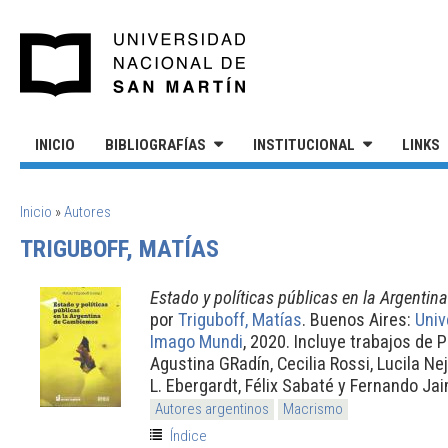
Pasar al contenido principal
UNIVERSIDAD NACIONAL DE S
INICIO
BIBLIOGRAFÍAS
INSTITUCIONAL
LINKS
SE ENCUENTRA USTED AQUÍ
Inicio
»
Autores
TRIGUBOFF, MATÍAS
Estado y políticas públicas en la Argenti
por
Triguboff, Matías
. Buenos Aires:
Univ
Imago Mundi
, 2020. Incluye trabajos de 
Agustina GRadín, Cecilia Rossi, Lucila Ne
L. Ebergardt, Félix Sabaté y Fernando Ja
Autores argentinos
Macrismo
Índice