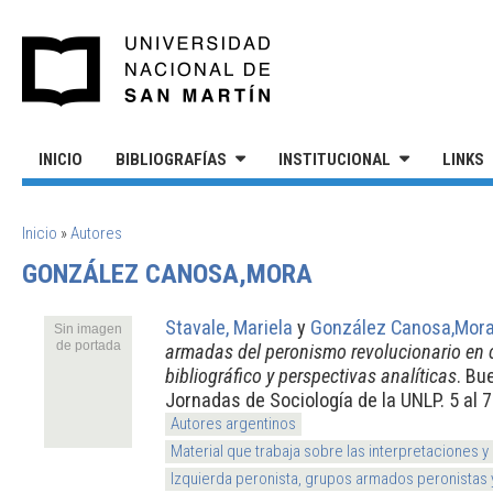
Pasar al contenido principal
UNIVERSIDAD NACIONAL DE S
INICIO
BIBLIOGRAFÍAS
INSTITUCIONAL
LINKS
SE ENCUENTRA USTED AQUÍ
Inicio
»
Autores
GONZÁLEZ CANOSA,MORA
Stavale, Mariela
y
González Canosa,Mor
Sin imagen
de portada
armadas del peronismo revolucionario en 
bibliográfico y perspectivas analíticas
. Bu
Jornadas de Sociología de la UNLP. 5 al 
Autores argentinos
Material que trabaja sobre las interpretaciones y
Izquierda peronista, grupos armados peronistas