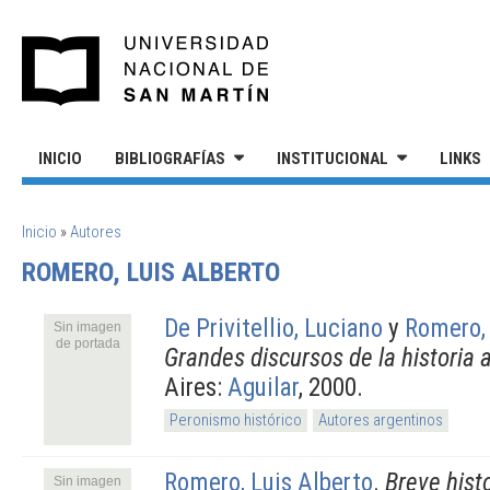
Pasar al contenido principal
UNIVERSIDAD NACIONAL DE S
INICIO
BIBLIOGRAFÍAS
INSTITUCIONAL
LINKS
SE ENCUENTRA USTED AQUÍ
Inicio
»
Autores
ROMERO, LUIS ALBERTO
De Privitellio, Luciano
y
Romero, 
Sin imagen
de portada
Grandes discursos de la historia 
Aires:
Aguilar
, 2000.
Peronismo histórico
Autores argentinos
Romero, Luis Alberto
.
Breve hist
Sin imagen