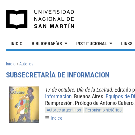
Pasar al contenido principal
UNIVERSIDAD NACIONAL DE S
INICIO
BIBLIOGRAFÍAS
INSTITUCIONAL
LINKS
SE ENCUENTRA USTED AQUÍ
Inicio
»
Autores
SUBSECRETARÍA DE INFORMACION
17 de octubre. Día de la Lealtad
. Editado 
Informacion
. Buenos Aires:
Equipos de D
Reimpresión. Prólogo de Antonio Cafiero.
Autores argentinos
Peronismo histórico
Índice