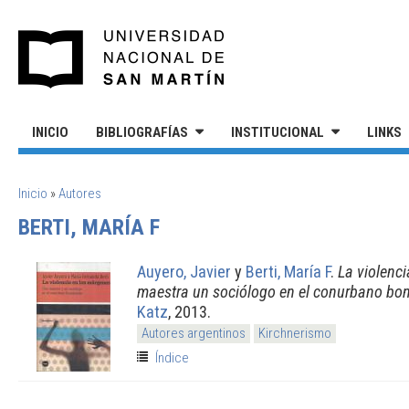
Pasar al contenido principal
UNIVERSIDAD NACIONAL DE S
INICIO
BIBLIOGRAFÍAS
INSTITUCIONAL
LINKS
SE ENCUENTRA USTED AQUÍ
Inicio
»
Autores
BERTI, MARÍA F
Auyero, Javier
y
Berti, María F
.
La violenc
maestra un sociólogo en el conurbano bo
Katz
, 2013.
Autores argentinos
Kirchnerismo
Índice