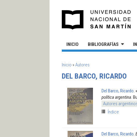
Pasar al contenido principal
UN
INICIO
BIBLIOGRAFÍAS
I
SE ENCUENTRA USTED AQUÍ
Inicio
»
Autores
DEL BARCO, RICARDO
Del Barco, Ricardo
.
política argentina
. B
Autores argentino
Índice
Del Barco, Ricardo
.