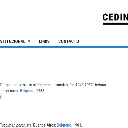
IVERSIDAD NACIONAL DE SAN MARTÍN
NSTITUCIONAL
LINKS
CONTACTO
«Del gobierno militar al régimen peronista». En:
1943-1982 Historia
uenos Aires:
Belgrano
, 1983.
s
El régimen peronista
. Buenos Aires:
Belgrano
, 1983.