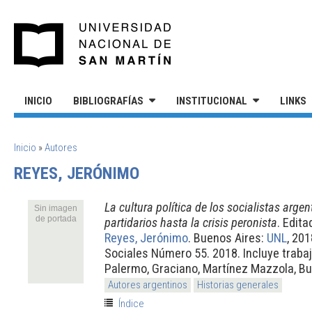
Pasar al contenido principal
UNIVERSIDAD NACIONAL DE S
INICIO
BIBLIOGRAFÍAS
INSTITUCIONAL
LINKS
SE ENCUENTRA USTED AQUÍ
Inicio
»
Autores
REYES, JERÓNIMO
La cultura política de los socialistas arge
Sin imagen
de portada
partidarios hasta la crisis peronista
. Edit
Reyes, Jerónimo
. Buenos Aires:
UNL
, 20
Sociales Número 55. 2018. Incluye trabaj
Palermo, Graciano, Martínez Mazzola, 
Autores argentinos
Historias generales
Índice