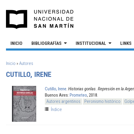
Pasar al contenido principal
UNIVERSIDAD NACIONAL DE S
INICIO
BIBLIOGRAFÍAS
INSTITUCIONAL
LINKS
SE ENCUENTRA USTED AQUÍ
Inicio
»
Autores
CUTILLO, IRENE
Cutillo, Irene
.
Historias gorilas. Represión en la Arg
Buenos Aires:
Prometeo
, 2018.
Autores argentinos
Peronismo histórico
Golpe
Índice