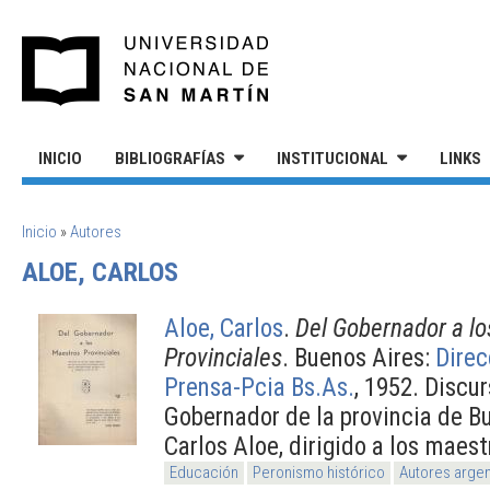
Pasar al contenido principal
UNIVERSIDAD NACIONAL DE S
INICIO
BIBLIOGRAFÍAS
INSTITUCIONAL
LINKS
SE ENCUENTRA USTED AQUÍ
Inicio
»
Autores
ALOE, CARLOS
Aloe, Carlos
.
Del Gobernador a l
Provinciales
. Buenos Aires:
Direc
Prensa-Pcia Bs.As.
, 1952. Discu
Gobernador de la provincia de B
Carlos Aloe, dirigido a los maest
Educación
Peronismo histórico
Autores argen