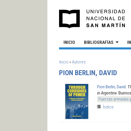
Pasar al contenido principal
UN
INICIO
BIBLIOGRAFÍAS
I
SE ENCUENTRA USTED AQUÍ
Inicio
»
Autores
PION BERLIN, DAVID
Pion Berlin, David
.
Th
in Argentina
. Buenos
Fuerzas armadas 
Índice