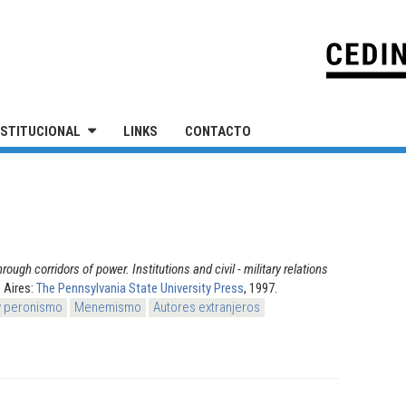
IVERSIDAD NACIONAL DE SAN MARTÍN
NSTITUCIONAL
LINKS
CONTACTO
rough corridors of power. Institutions and civil - military relations
 Aires:
The Pennsylvania State University Press
, 1997.
y peronismo
Menemismo
Autores extranjeros