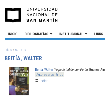
Pasar al contenido principal
UNIVERSIDAD NACIONAL DE S
INICIO
BIBLIOGRAFÍAS
INSTITUCIONAL
LINKS
SE ENCUENTRA USTED AQUÍ
Inicio
»
Autores
BEITÍA, WALTER
Beitía, Walter
.
Yo pude hablar con Perón
. Buenos Air
Autores argentinos
Índice