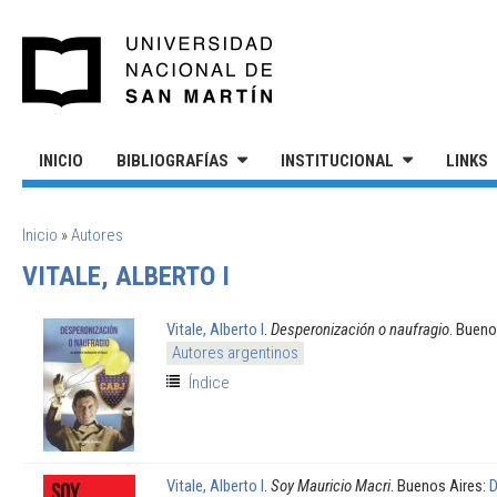
Pasar al contenido principal
UNIVERSIDAD NACIONAL DE S
INICIO
BIBLIOGRAFÍAS
INSTITUCIONAL
LINKS
SE ENCUENTRA USTED AQUÍ
Inicio
»
Autores
VITALE, ALBERTO I
Vitale, Alberto I
.
Desperonización o naufragio
. Bueno
Autores argentinos
Índice
Vitale, Alberto I
.
Soy Mauricio Macri
. Buenos Aires: