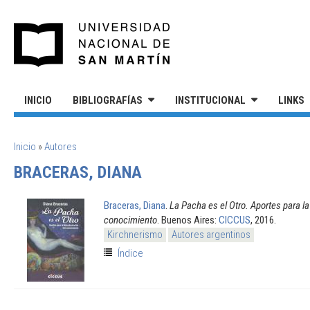
Pasar al contenido principal
UNIVERSIDAD NACIONAL DE S
INICIO
BIBLIOGRAFÍAS
INSTITUCIONAL
LINKS
SE ENCUENTRA USTED AQUÍ
Inicio
»
Autores
BRACERAS, DIANA
Braceras, Diana
.
La Pacha es el Otro. Aportes para l
conocimiento
. Buenos Aires:
CICCUS
, 2016.
Kirchnerismo
Autores argentinos
Índice