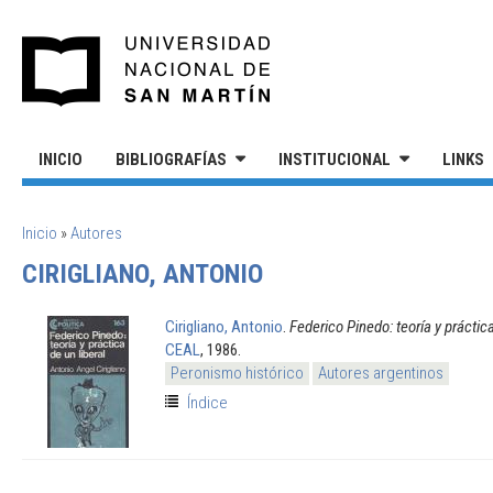
Pasar al contenido principal
UNIVERSIDAD NACIONAL DE S
INICIO
BIBLIOGRAFÍAS
INSTITUCIONAL
LINKS
SE ENCUENTRA USTED AQUÍ
Inicio
»
Autores
CIRIGLIANO, ANTONIO
Cirigliano, Antonio
.
Federico Pinedo: teoría y práctica
CEAL
, 1986.
Peronismo histórico
Autores argentinos
Índice