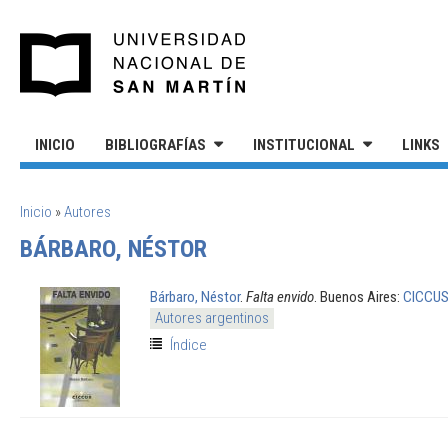
Pasar al contenido principal
UNIVERSIDAD NACIONAL DE S
INICIO
BIBLIOGRAFÍAS
INSTITUCIONAL
LINKS
SE ENCUENTRA USTED AQUÍ
Inicio
»
Autores
BÁRBARO, NÉSTOR
Bárbaro, Néstor
.
Falta envido
. Buenos Aires:
CICCU
Autores argentinos
Índice