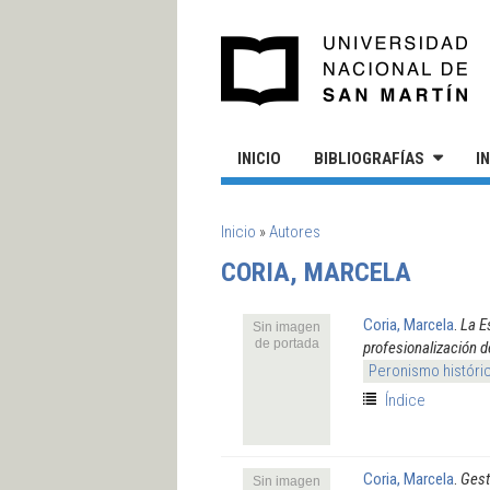
Pasar al contenido principal
UN
INICIO
BIBLIOGRAFÍAS
I
SE ENCUENTRA USTED AQUÍ
Inicio
»
Autores
CORIA, MARCELA
Coria, Marcela
.
La E
Sin imagen
de portada
profesionalización d
Peronismo históri
Índice
Coria, Marcela
.
Gest
Sin imagen