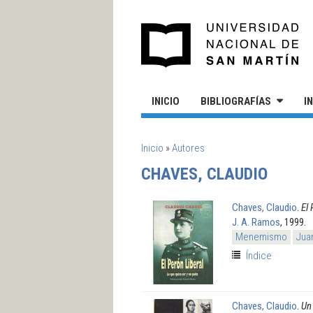
Pasar al contenido principal
UN
INICIO
BIBLIOGRAFÍAS
I
SE ENCUENTRA USTED AQUÍ
Inicio
»
Autores
CHAVES, CLAUDIO
Chaves, Claudio
.
El 
J. A. Ramos
, 1999.
Menemismo
Jua
Índice
Chaves, Claudio
.
Un