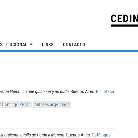
IVERSIDAD NACIONAL DE SAN MARTÍN
NSTITUCIONAL
LINKS
CONTACTO
Perón liberal. Lo que quiso ser y no pudo
. Buenos Aires:
Biblioteca
n Domingo Perón
Autores argentinos
 liberalismo criollo de Perón a Menem
. Buenos Aires:
Catálogos
,