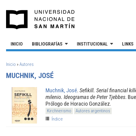
Pasar al contenido principal
UNIVERSIDAD NACIONAL DE S
INICIO
BIBLIOGRAFÍAS
INSTITUCIONAL
LINKS
SE ENCUENTRA USTED AQUÍ
Inicio
»
Autores
MUCHNIK, JOSÉ
Muchnik, José
.
Sefikill. Serial financial k
milenio. Ideogramas de Peter Tjebbes
. Bu
Prólogo de Horacio González.
Kirchnerismo
Autores argentinos
Índice