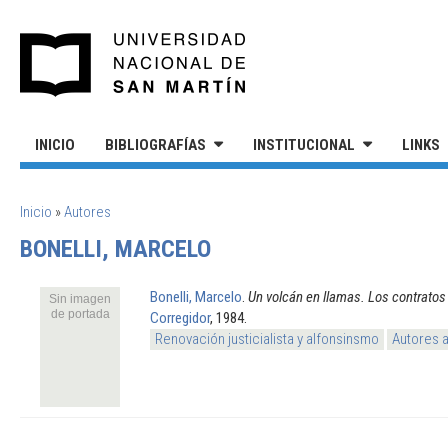
Pasar al contenido principal
UNIVERSIDAD NACIONAL DE S
INICIO
BIBLIOGRAFÍAS
INSTITUCIONAL
LINKS
SE ENCUENTRA USTED AQUÍ
Inicio
»
Autores
BONELLI, MARCELO
Bonelli, Marcelo
.
Un volcán en llamas. Los contratos
Sin imagen
de portada
Corregidor
, 1984.
Renovación justicialista y alfonsinsmo
Autores 