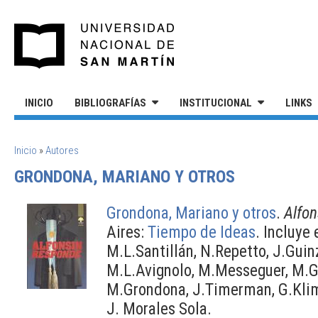
Pasar al contenido principal
UNIVERSIDAD NACIONAL DE S
INICIO
BIBLIOGRAFÍAS
INSTITUCIONAL
LINKS
SE ENCUENTRA USTED AQUÍ
Inicio
»
Autores
GRONDONA, MARIANO Y OTROS
Grondona, Mariano y otros
.
Alfon
Aires:
Tiempo de Ideas
. Incluye
M.L.Santillán, N.Repetto, J.Guin
M.L.Avignolo, M.Messeguer, M.Gut
M.Grondona, J.Timerman, G.Klim
J. Morales Sola.