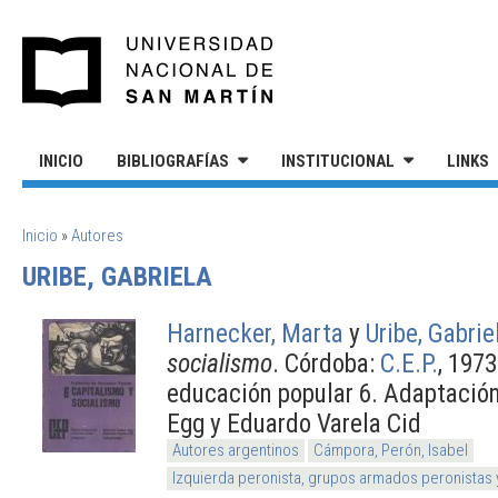
Pasar al contenido principal
UNIVERSIDAD NACIONAL DE S
INICIO
BIBLIOGRAFÍAS
INSTITUCIONAL
LINKS
SE ENCUENTRA USTED AQUÍ
Inicio
»
Autores
URIBE, GABRIELA
Harnecker, Marta
y
Uribe, Gabrie
socialismo
. Córdoba:
C.E.P.
, 197
educación popular 6. Adaptación
Egg y Eduardo Varela Cid
Autores argentinos
Cámpora, Perón, Isabel
Izquierda peronista, grupos armados peronistas