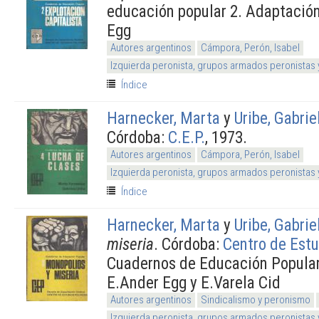
educación popular 2. Adaptació
Egg
Autores argentinos
Cámpora, Perón, Isabel
Izquierda peronista, grupos armados peronistas
Índice
Harnecker, Marta
y
Uribe, Gabrie
Córdoba:
C.E.P.
, 1973.
Autores argentinos
Cámpora, Perón, Isabel
Izquierda peronista, grupos armados peronistas
Índice
Harnecker, Marta
y
Uribe, Gabrie
miseria
. Córdoba:
Centro de Estu
Cuadernos de Educación Popular
E.Ander Egg y E.Varela Cid
Autores argentinos
Sindicalismo y peronismo
Izquierda peronista, grupos armados peronistas