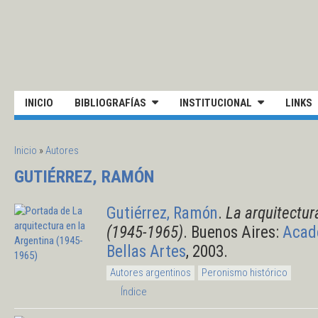
Pasar al contenido principal
UNIVERSIDAD NACIONAL DE S
INICIO
BIBLIOGRAFÍAS
INSTITUCIONAL
LINKS
SE ENCUENTRA USTED AQUÍ
Inicio
»
Autores
GUTIÉRREZ, RAMÓN
Gutiérrez, Ramón
.
La arquitectur
(1945-1965)
. Buenos Aires:
Acad
Bellas Artes
, 2003.
Autores argentinos
Peronismo histórico
Índice