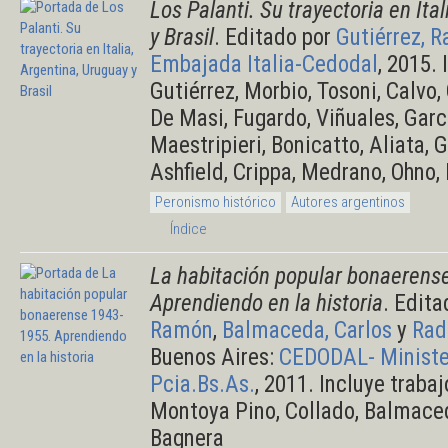
Los Palanti. Su trayectoria en Ita
y Brasil
. Editado por
Gutiérrez, 
Embajada Italia-Cedodal
, 2015.
Gutiérrez, Morbio, Tosoni, Calvo,
De Masi, Fugardo, Viñuales, Garcí
Maestripieri, Bonicatto, Aliata, 
Ashfield, Crippa, Medrano, Ohno
Peronismo histórico
Autores argentinos
Índice
La habitación popular bonaerens
Aprendiendo en la historia
. Edit
Ramón
,
Balmaceda, Carlos
y
Rad
Buenos Aires:
CEDODAL- Minister
Pcia.Bs.As.
, 2011. Incluye traba
Montoya Pino, Collado, Balmaced
Bagnera