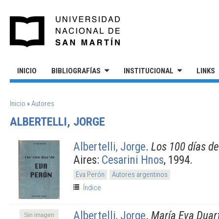
Pasar al contenido principal
UNIVERSIDAD NACIONAL DE S
INICIO
BIBLIOGRAFÍAS
INSTITUCIONAL
LINKS
SE ENCUENTRA USTED AQUÍ
Inicio
»
Autores
ALBERTELLI, JORGE
Albertelli, Jorge
.
Los 100 días d
Aires:
Cesarini Hnos
, 1994.
Eva Perón
Autores argentinos
Índice
Albertelli, Jorge
.
María Eva Duar
Sin imagen