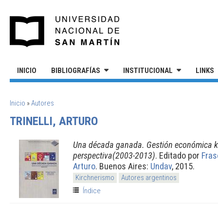
Pasar al contenido principal
UNIVERSIDAD NACIONAL DE S
INICIO
BIBLIOGRAFÍAS
INSTITUCIONAL
LINKS
SE ENCUENTRA USTED AQUÍ
Inicio
»
Autores
TRINELLI, ARTURO
Una década ganada. Gestión económica ki
perspectiva(2003-2013)
. Editado por
Fras
Arturo
. Buenos Aires:
Undav
, 2015.
Kirchnerismo
Autores argentinos
Índice