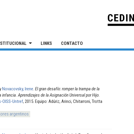
IVERSIDAD NACIONAL DE SAN MARTÍN
NSTITUCIONAL
LINKS
CONTACTO
y
Novacovsky, Irene
.
El gran desafío: romper la trampa de la
 infancia. Aprendizajes de la Asignación Universal por Hijo
.
s-OISS-Untref
, 2015. Equipo: Adúriz, Arinci, Chitarroni, Trotta
tores argentinos