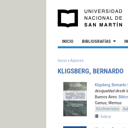
Pasar al contenido principal
UN
INICIO
BIBLIOGRAFÍAS
I
SE ENCUENTRA USTED AQUÍ
Inicio
»
Autores
KLIGSBERG, BERNARDO
Kligsberg, Bernardo
desigualdad desde la
Buenos Aires:
Biblo
Gamus, Wermus
Kirchnerismo
Au
Índice