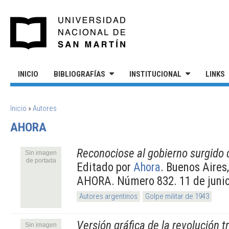
Pasar al contenido principal
UNIVERSIDAD NACIONAL DE S
INICIO
BIBLIOGRAFÍAS
INSTITUCIONAL
LINKS
SE ENCUENTRA USTED AQUÍ
Inicio
»
Autores
AHORA
Reconociose al gobierno surgido d
Sin imagen
de portada
Editado por
Ahora
. Buenos Aires
AHORA. Número 832. 11 de junio
Autores argentinos
Golpe militar de 1943
Versión gráfica de la revolución t
Sin imagen