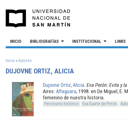
Pasar al contenido principal
UNIVERSIDAD NACIONAL DE S
INICIO
BIBLIOGRAFÍAS
INSTITUCIONAL
LINKS
SE ENCUENTRA USTED AQUÍ
Inicio
»
Autores
DUJOVNE ORTIZ, ALICIA
Dujovne Ortiz, Alicia
.
Eva Perón: Evita y l
Aires:
Alfaguara
, 1998. en De Miguel, E. 
femenino de nuestra historia.
Peronismo histórico
Eva Duarte de Perón
Auto