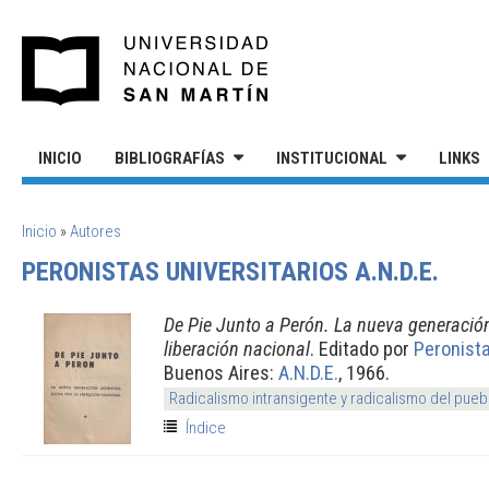
Pasar al contenido principal
UNIVERSIDAD NACIONAL DE S
INICIO
BIBLIOGRAFÍAS
INSTITUCIONAL
LINKS
SE ENCUENTRA USTED AQUÍ
Inicio
»
Autores
PERONISTAS UNIVERSITARIOS A.N.D.E.
De Pie Junto a Perón. La nueva generación
liberación nacional
. Editado por
Peronista
Buenos Aires:
A.N.D.E.
, 1966.
Radicalismo intransigente y radicalismo del pueb
Índice