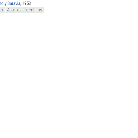
no y Saravia
, 1953.
co
Autores argentinos