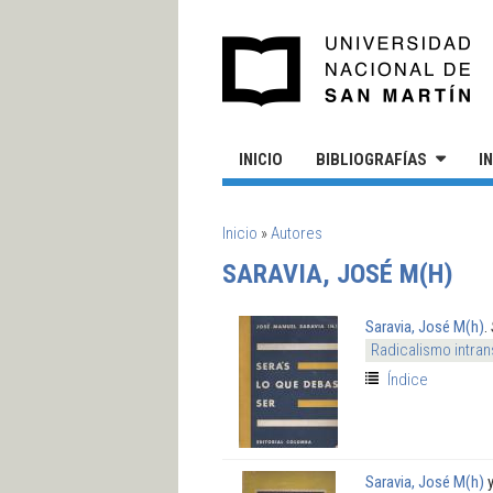
Pasar al contenido principal
UN
INICIO
BIBLIOGRAFÍAS
I
SE ENCUENTRA USTED AQUÍ
Inicio
»
Autores
SARAVIA, JOSÉ M(H)
Saravia, José M(h)
.
Radicalismo intran
Índice
Saravia, José M(h)