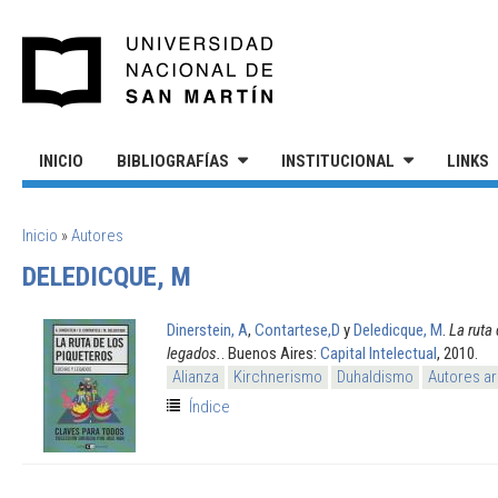
Pasar al contenido principal
UNIVERSIDAD NACIONAL DE S
INICIO
BIBLIOGRAFÍAS
INSTITUCIONAL
LINKS
SE ENCUENTRA USTED AQUÍ
Inicio
»
Autores
DELEDICQUE, M
Dinerstein, A
,
Contartese,D
y
Deledicque, M
.
La ruta
legados.
. Buenos Aires:
Capital Intelectual
, 2010.
Alianza
Kirchnerismo
Duhaldismo
Autores a
Índice