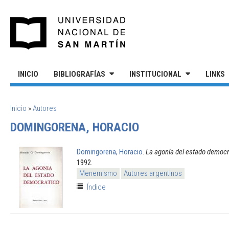
Pasar al contenido principal
UNIVERSIDAD NACIONAL DE S
INICIO
BIBLIOGRAFÍAS
INSTITUCIONAL
LINKS
SE ENCUENTRA USTED AQUÍ
Inicio
»
Autores
DOMINGORENA, HORACIO
Domingorena, Horacio
.
La agonía del estado democr
1992.
Menemismo
Autores argentinos
Índice