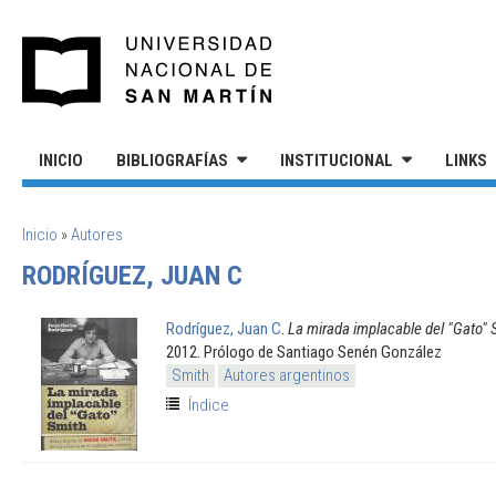
Pasar al contenido principal
UNIVERSIDAD NACIONAL DE S
INICIO
BIBLIOGRAFÍAS
INSTITUCIONAL
LINKS
SE ENCUENTRA USTED AQUÍ
Inicio
»
Autores
RODRÍGUEZ, JUAN C
Rodríguez, Juan C
.
La mirada implacable del "Gato" 
2012. Prólogo de Santiago Senén González
Smith
Autores argentinos
Índice