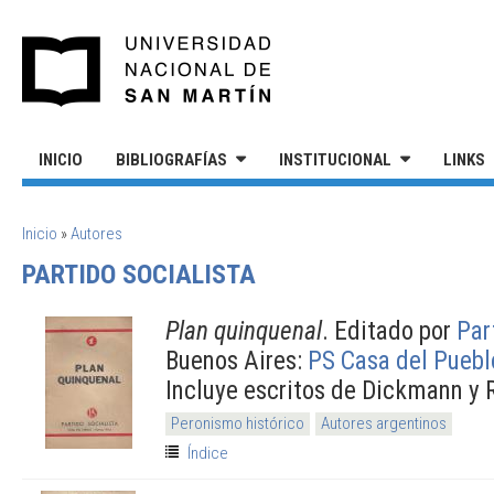
Pasar al contenido principal
UNIVERSIDAD NACIONAL DE S
INICIO
BIBLIOGRAFÍAS
INSTITUCIONAL
LINKS
SE ENCUENTRA USTED AQUÍ
Inicio
»
Autores
PARTIDO SOCIALISTA
Plan quinquenal
. Editado por
Par
Buenos Aires:
PS Casa del Puebl
Incluye escritos de Dickmann y 
Peronismo histórico
Autores argentinos
Índice