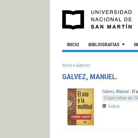
Pasar al contenido principal
UN
INICIO
BIBLIOGRAFÍAS
I
SE ENCUENTRA USTED AQUÍ
Inicio
»
Autores
GALVEZ, MANUEL.
Galvez, Manuel.
.
El 
Golpe militar de 1
Índice