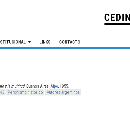
IVERSIDAD NACIONAL DE SAN MARTÍN
NSTITUCIONAL
LINKS
CONTACTO
uno y la multitud
. Buenos Aires:
Alpe
, 1955.
943
Peronismo histórico
Autores argentinos