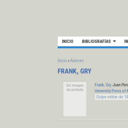
Pasar al contenido principal
UN
INICIO
BIBLIOGRAFÍAS
I
SE ENCUENTRA USTED AQUÍ
Inicio
»
Autores
FRANK, GRY
Frank, Gry
.
Juan Peró
Sin imagen
de portada
University Press of
Golpe militar de 1