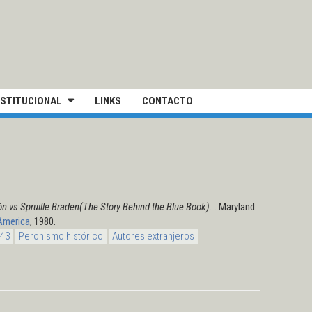
IVERSIDAD NACIONAL DE SAN MARTÍN
NSTITUCIONAL
LINKS
CONTACTO
n vs Spruille Braden(The Story Behind the Blue Book).
. Maryland:
 America
, 1980.
943
Peronismo histórico
Autores extranjeros