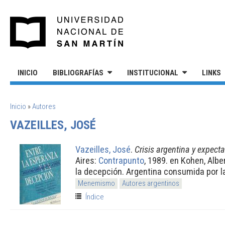
Pasar al contenido principal
UNIVERSIDAD NACIONAL DE S
INICIO
BIBLIOGRAFÍAS
INSTITUCIONAL
LINKS
SE ENCUENTRA USTED AQUÍ
Inicio
»
Autores
VAZEILLES, JOSÉ
Vazeilles, José
.
Crisis argentina y expecta
Aires:
Contrapunto
, 1989. en Kohen, Albe
la decepción. Argentina consumida por la
Menemismo
Autores argentinos
Índice