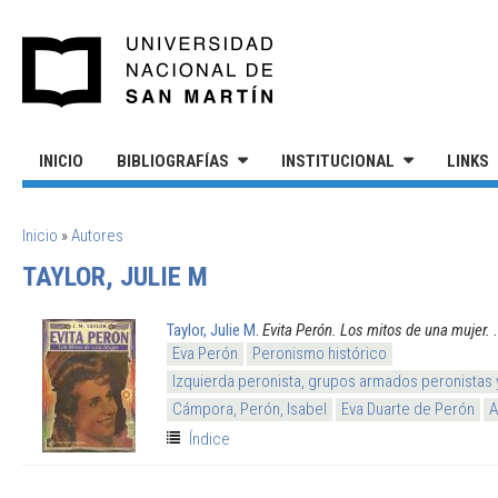
Pasar al contenido principal
UNIVERSIDAD NACIONAL DE S
INICIO
BIBLIOGRAFÍAS
INSTITUCIONAL
LINKS
SE ENCUENTRA USTED AQUÍ
Inicio
»
Autores
TAYLOR, JULIE M
Taylor, Julie M
.
Evita Perón. Los mitos de una mujer.
Eva Perón
Peronismo histórico
Izquierda peronista, grupos armados peronistas
Cámpora, Perón, Isabel
Eva Duarte de Perón
A
Índice