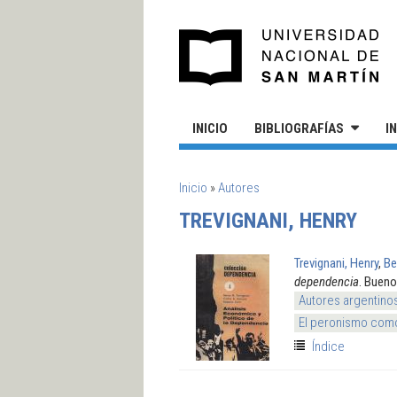
Pasar al contenido principal
UN
INICIO
BIBLIOGRAFÍAS
I
SE ENCUENTRA USTED AQUÍ
Inicio
»
Autores
TREVIGNANI, HENRY
Trevignani, Henry
,
Be
dependencia
. Bueno
Autores argentino
El peronismo como
Índice