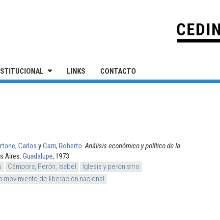
IVERSIDAD NACIONAL DE SAN MARTÍN
NSTITUCIONAL
LINKS
CONTACTO
rtone, Carlos
y
Carri, Roberto
.
Análisis económico y político de la
s Aires:
Guadalupe
, 1973.
s
Cámpora, Perón, Isabel
Iglesia y peronismo
 movimiento de liberación nacional